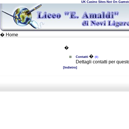
UK Casino Sites Not On Gamst
�
Home
�
�
Contatti
(8)
Dettagli contatti per quest
[Indietro]