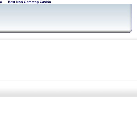
a
Best Non Gamstop Casino