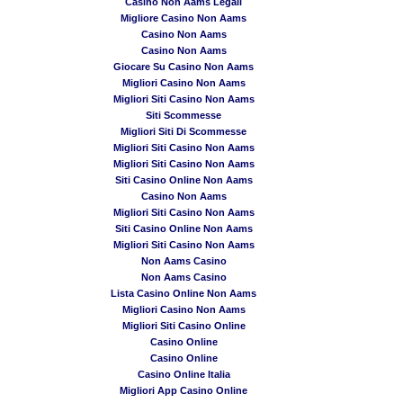
Casino Non Aams Legali
Migliore Casino Non Aams
Casino Non Aams
Casino Non Aams
Giocare Su Casino Non Aams
Migliori Casino Non Aams
Migliori Siti Casino Non Aams
Siti Scommesse
Migliori Siti Di Scommesse
Migliori Siti Casino Non Aams
Migliori Siti Casino Non Aams
Siti Casino Online Non Aams
Casino Non Aams
Migliori Siti Casino Non Aams
Siti Casino Online Non Aams
Migliori Siti Casino Non Aams
Non Aams Casino
Non Aams Casino
Lista Casino Online Non Aams
Migliori Casino Non Aams
Migliori Siti Casino Online
Casino Online
Casino Online
Casino Online Italia
Migliori App Casino Online