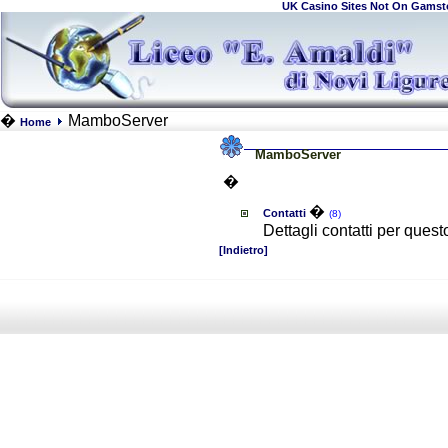
UK Casino Sites Not On Gamst
�
MamboServer
Home
MamboServer
�
�
Contatti
(8)
Dettagli contatti per quest
[Indietro]