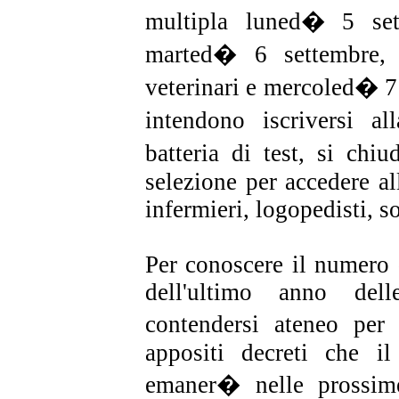
multipla luned� 5 set
marted� 6 settembre, 
veterinari e mercoled� 7
intendono iscriversi al
batteria di test, si ch
selezione per accedere all
infermieri, logopedisti, s
Per conoscere il numero 
dell'ultimo anno del
contendersi ateneo per 
appositi decreti che il
emaner� nelle prossim