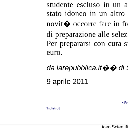
studente escluso in un 
stato idoneo in un altro
novit� occorre fare in fre
di preparazione alle sele
Per prepararsi con cura 
euro.
da larepubblica.it�� d
9 aprile 2011
< Pr
[Indietro]
Liceo Scientif