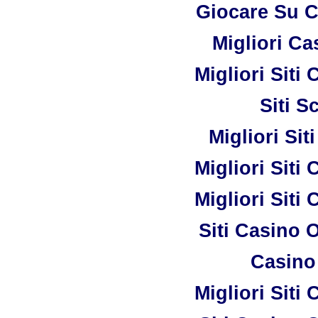
Giocare Su 
Migliori C
Migliori Sit
Siti 
Migliori Si
Migliori Sit
Migliori Sit
Siti Casino
Casino
Migliori Sit