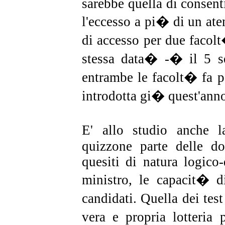
sarebbe quella di consenti
l'eccesso a pi� di un aten
di accesso per due facol
stessa data� -� il 5 s
entrambe le facolt� fa 
introdotta gi� quest'ann
E' allo studio anche la
quizzone parte delle d
quesiti di natura logico-
ministro, le capacit� d
candidati. Quella dei tes
vera e propria lotteria