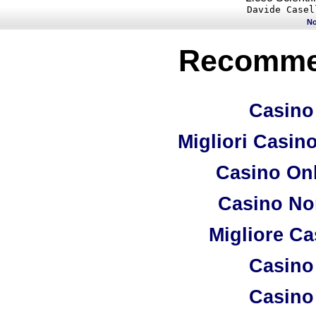
Davide Casel
No
Recomme
Casino
Migliori Casi
Casino On
Casino No
Migliore C
Casino
Casino