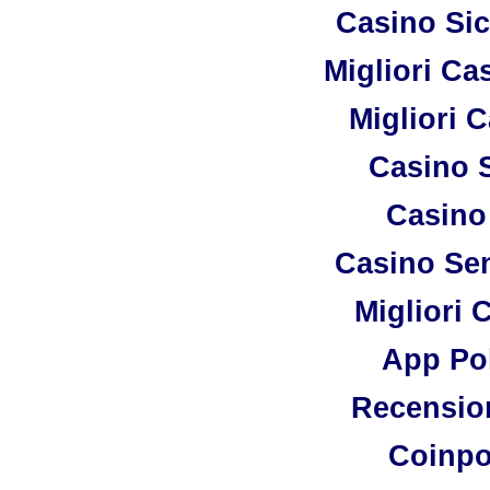
Casino Si
Migliori C
Migliori 
Casino 
Casino
Casino Se
Migliori 
App Pok
Recensio
Coinpo