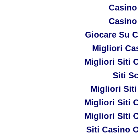
Casino
Casino
Giocare Su 
Migliori C
Migliori Sit
Siti 
Migliori Si
Migliori Sit
Migliori Sit
Siti Casino