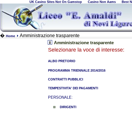
UK Casino Sites Not On Gamstop
Casino Non Aams
Best 
�
Amministrazione trasparente
Home
Amministrazione trasparente
Selezionare la voce di interesse:
ALBO PRETORIO
PROGRAMMA TRIENNALE 2014/2016
AAAAAAAAA
CONTRATTI PUBBLICI
TEMPESTIVITA' DEI PAGAMENTI
PERSONALE:
DIRIGENTI