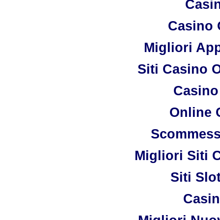
Casi
Casino O
Migliori Ap
Siti Casino
Casino
Online 
Scommesse
Migliori Sit
Siti Sl
Casin