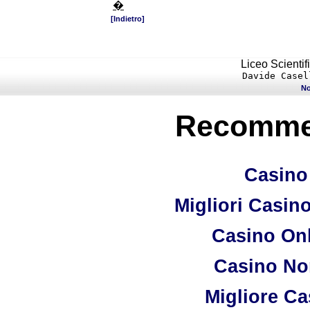
�
[Indietro]
Liceo Scientif
Davide Casel
No
Recomme
Casino
Migliori Casi
Casino On
Casino No
Migliore C