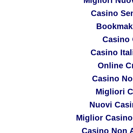
Migliori Nuo
Casino Se
Bookmak
Casino 
Casino Ita
Online C
Casino No
Migliori 
Nuovi Casi
Miglior Casin
Casino Non 