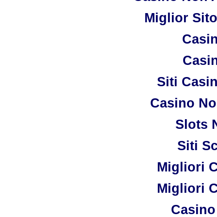
Miglior Sit
Casi
Casi
Siti Cas
Casino No
Slots
Siti 
Migliori 
Migliori 
Casino