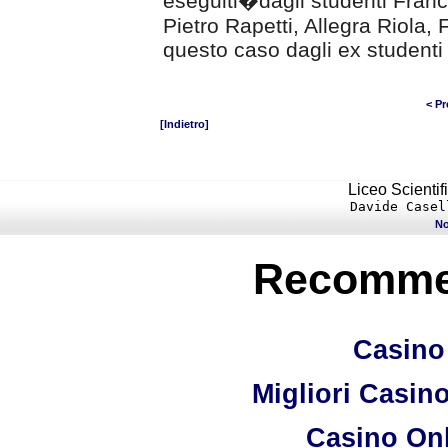
eseguiti�
dagli studenti Fra
Pietro Rapetti, Allegra Riola, 
questo caso dagli ex studenti
< Pr
[Indietro]
Liceo Scientif
Davide Casel
No
Recomme
Casino
Migliori Casi
Casino On