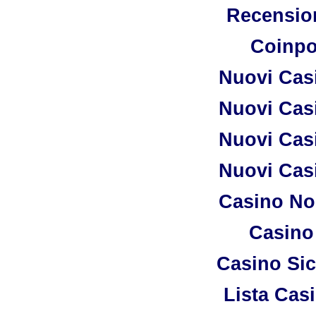
Recensio
Coinpo
Nuovi Cas
Nuovi Cas
Nuovi Cas
Nuovi Cas
Casino No
Casino
Casino Si
Lista Ca