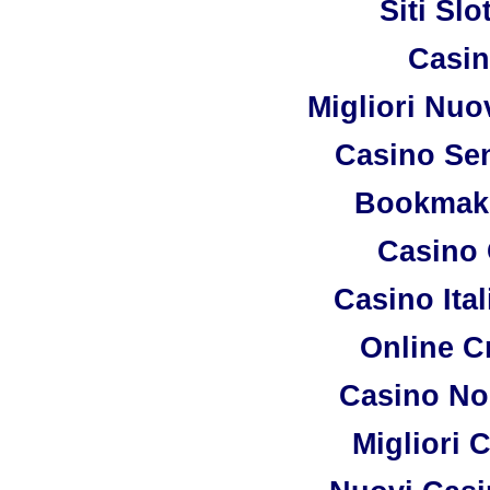
Siti Sl
Casin
Migliori Nuo
Casino Se
Bookmak
Casino 
Casino Ita
Online C
Casino No
Migliori 