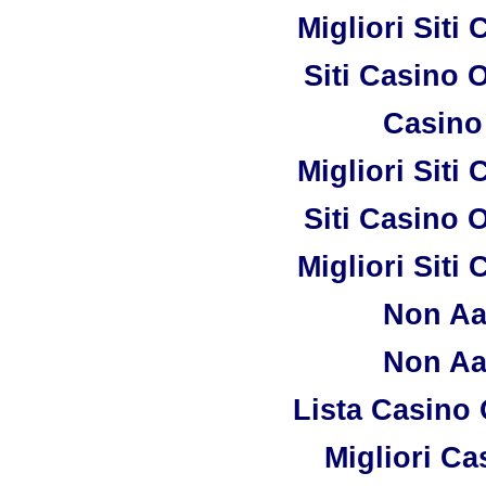
Migliori Sit
Siti Casino
Casino
Migliori Sit
Siti Casino
Migliori Sit
Non Aa
Non Aa
Lista Casino
Migliori C