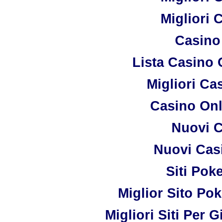
Migliori 
Casino
Lista Casino
Migliori C
Casino On
Nuovi C
Nuovi Cas
Siti Po
Miglior Sito Pok
Migliori Siti Per 