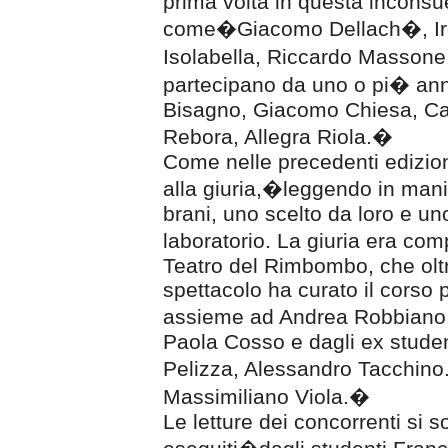
prima volta in questa incons
come�
Giacomo Dellach�, Ir
Isolabella, Riccardo Masson
partecipano da uno o pi� an
Bisagno, Giacomo Chiesa, Cam
Rebora, Allegra Riola
.�
Come nelle precedenti edizioni
alla giuria,
�leggendo in mani
brani, uno scelto da loro e un
laboratorio
. La giuria era co
Teatro del Rimbombo, che oltre
spettacolo ha curato il corso p
assieme ad Andrea Robbiano,
Paola Cosso e dagli ex studen
Pelizza, Alessandro Tacchino
Massimiliano Viola
.�
Le letture dei concorrenti si 