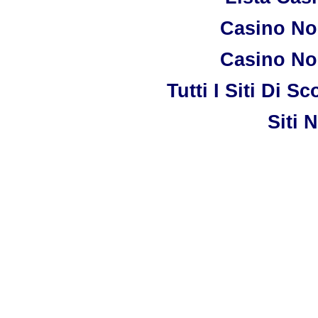
Casino No
Casino No
Tutti I Siti Di
Siti