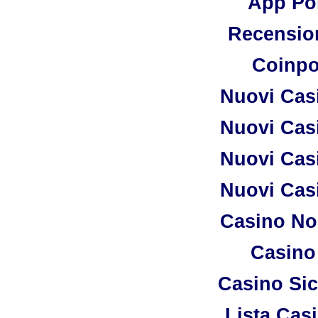
App Pok
Recensio
Coinpo
Nuovi Cas
Nuovi Cas
Nuovi Cas
Nuovi Cas
Casino No
Casino
Casino Si
Lista Ca