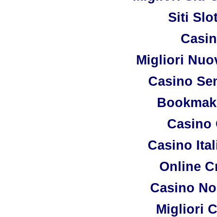
Siti Sl
Casin
Migliori Nuo
Casino Se
Bookmak
Casino 
Casino Ita
Online C
Casino No
Migliori 