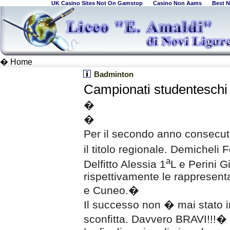
UK Casino Sites Not On Gamstop
Casino Non Aams
Best 
�
Home
Badminton
Campionati studenteschi
�
�
Per il secondo anno consecut
il titolo regionale. Demicheli 
a
Delfitto Alessia 1
L e Perini G
rispettivamente le rappresentat
e Cuneo.�
Il successo non � mai stato in
sconfitta. Davvero BRAVI!!!�