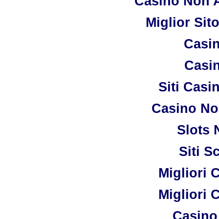
Casino Non 
Miglior Sit
Casi
Casi
Siti Cas
Casino No
Slots
Siti 
Migliori 
Migliori 
Casino