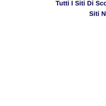
Tutti I Siti Di
Siti