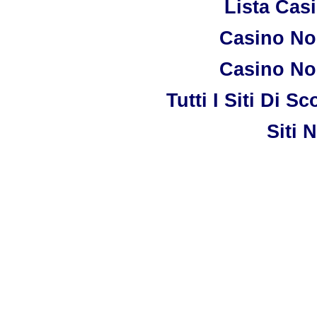
Lista Ca
Casino No
Casino No
Tutti I Siti Di
Siti