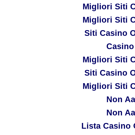
Migliori Sit
Migliori Sit
Siti Casino
Casino
Migliori Sit
Siti Casino
Migliori Sit
Non Aa
Non Aa
Lista Casino