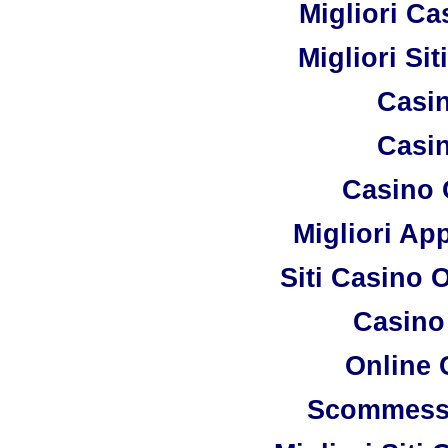
Migliori C
Migliori Si
Casi
Casi
Casino O
Migliori Ap
Siti Casino
Casino
Online 
Scommesse