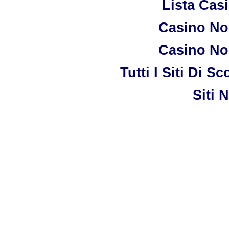
Lista Ca
Casino No
Casino No
Tutti I Siti Di
Siti