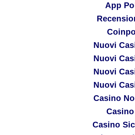
App Pok
Recensio
Coinpo
Nuovi Cas
Nuovi Cas
Nuovi Cas
Nuovi Cas
Casino No
Casino
Casino Si