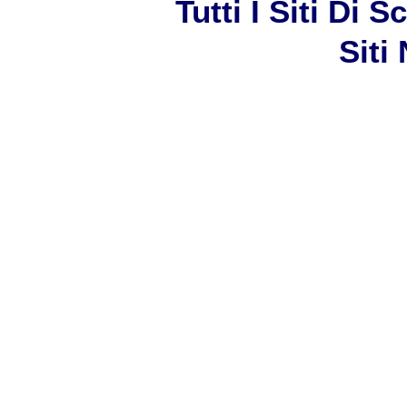
Tutti I Siti D
Siti