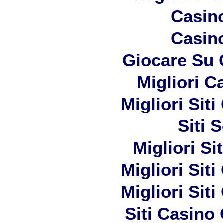
Casin
Casin
Giocare Su
Migliori 
Migliori Sit
Siti
Migliori S
Migliori Sit
Migliori Sit
Siti Casino