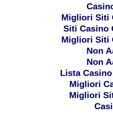
Casin
Migliori Sit
Siti Casino
Migliori Sit
Non A
Non A
Lista Casin
Migliori 
Migliori S
Casi