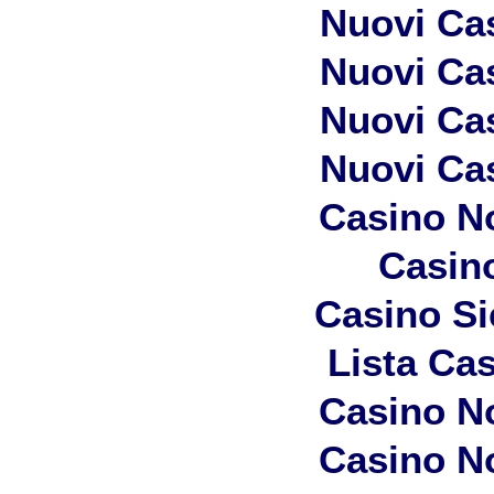
Nuovi Ca
Nuovi Ca
Nuovi Ca
Nuovi Ca
Casino N
Casin
Casino S
Lista Ca
Casino N
Casino N