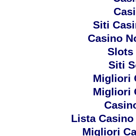
Casi
Siti Ca
Casino N
Slot
Siti
Migliori
Migliori
Casin
Lista Casin
Migliori 