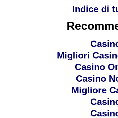
Indice di tu
Recomme
Casin
Migliori Casi
Casino O
Casino N
Migliore 
Casin
Casin