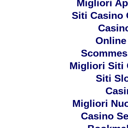
Migliori A
Siti Casino
Casin
Online
Scommess
Migliori Sit
Siti S
Casi
Migliori Nu
Casino S