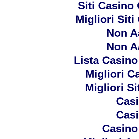
Siti Casino
Migliori Sit
Non A
Non A
Lista Casin
Migliori 
Migliori S
Casi
Casi
Casino 