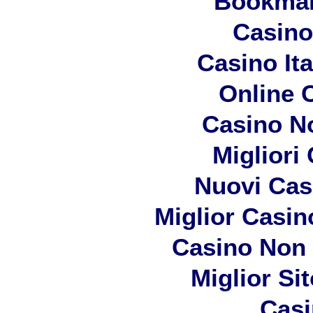
Bookma
Casino
Casino It
Online 
Casino N
Migliori
Nuovi Cas
Miglior Casi
Casino Non
Miglior Si
Casi