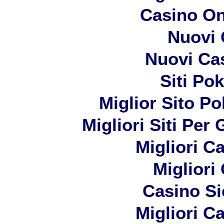
Casino O
Nuovi 
Nuovi Ca
Siti Po
Miglior Sito Po
Migliori Siti Per
Migliori 
Migliori
Casino S
Migliori 