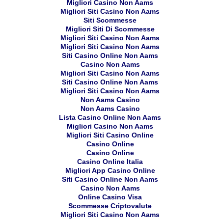
Migliori Casino Non Aams
Migliori Siti Casino Non Aams
Siti Scommesse
Migliori Siti Di Scommesse
Migliori Siti Casino Non Aams
Migliori Siti Casino Non Aams
Siti Casino Online Non Aams
Casino Non Aams
Migliori Siti Casino Non Aams
Siti Casino Online Non Aams
Migliori Siti Casino Non Aams
Non Aams Casino
Non Aams Casino
Lista Casino Online Non Aams
Migliori Casino Non Aams
Migliori Siti Casino Online
Casino Online
Casino Online
Casino Online Italia
Migliori App Casino Online
Siti Casino Online Non Aams
Casino Non Aams
Online Casino Visa
Scommesse Criptovalute
Migliori Siti Casino Non Aams