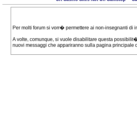
Per molti forum si vorr� permettere ai non-insegnanti di i
A volte, comunque, si vuole disabilitare questa possibili
nuovi messaggi che appariranno sulla pagina principale