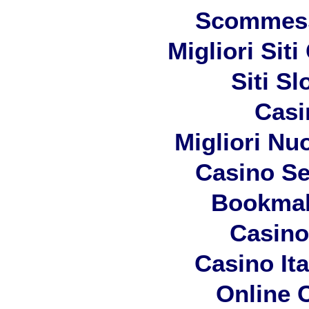
Scommess
Migliori Sit
Siti S
Casi
Migliori Nu
Casino S
Bookma
Casino
Casino It
Online 