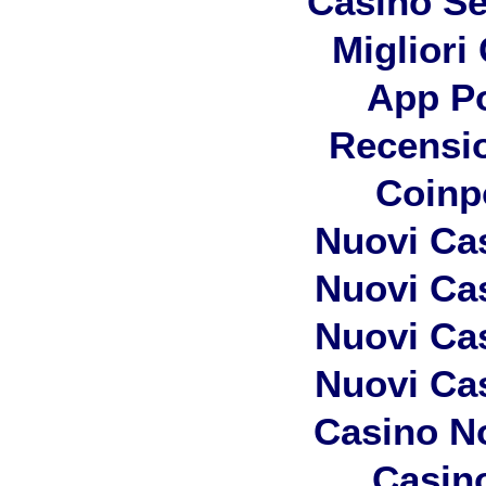
Casino S
Migliori
App Po
Recensi
Coinp
Nuovi Ca
Nuovi Ca
Nuovi Ca
Nuovi Ca
Casino N
Casin