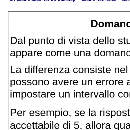
Domand
Dal punto di vista dello 
appare come una domanda
La differenza consiste nel
possono avere un errore a
impostare un intervallo con
Per esempio, se la rispos
accettabile di 5, allora q