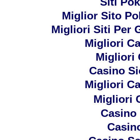
Siti Po
Miglior Sito Po
Migliori Siti Per
Migliori 
Migliori
Casino S
Migliori 
Migliori
Casino
Casin