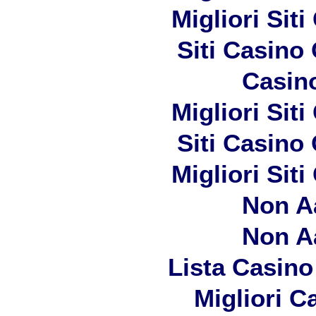
Migliori Sit
Siti Casino
Casin
Migliori Sit
Siti Casino
Migliori Sit
Non A
Non A
Lista Casin
Migliori 