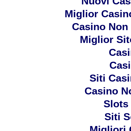
Nuovi Cas
Miglior Casi
Casino Non
Miglior Si
Casi
Casi
Siti Ca
Casino N
Slot
Siti
Migliori