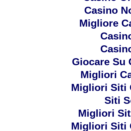
Casino N
Migliore 
Casin
Casin
Giocare Su
Migliori 
Migliori Sit
Siti
Migliori S
Migliori Sit