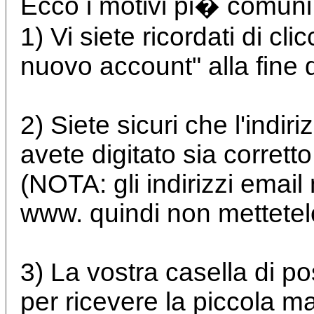
Ecco i motivi pi� comuni
1) Vi siete ricordati di cl
nuovo account" alla fine
2) Siete sicuri che l'indir
avete digitato sia corrett
(NOTA: gli indirizzi email
www. quindi non mettetelo
3) La vostra casella di p
per ricevere la piccola m