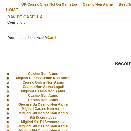
UK Casino Sites Not On Gamstop
Casino Non Aams
Best N
HOME
DAVIDE CASELLA
Consigliere
Download informazioni
VCard
Recom
Casino Non Aams
Migliori Casino Online Non Aams
Casino Online Non Aams
Casino Non Aams Legali
Migliore Casino Non Aams
Casino Non Aams
Casino Non Aams
Giocare Su Casino Non Aams
Migliori Casino Non Aams
Migliori Siti Casino Non Aams
Siti Scommesse
Migliori Siti Di Scommesse
Migliori Siti Casino Non Aams
Migliori Siti Casino Non Aams