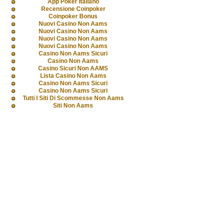
App Poker Italiano
Recensione Coinpoker
Coinpoker Bonus
Nuovi Casino Non Aams
Nuovi Casino Non Aams
Nuovi Casino Non Aams
Nuovi Casino Non Aams
Casino Non Aams Sicuri
Casino Non Aams
Casino Sicuri Non AAMS
Lista Casino Non Aams
Casino Non Aams Sicuri
Casino Non Aams Sicuri
Tutti I Siti Di Scommesse Non Aams
Siti Non Aams