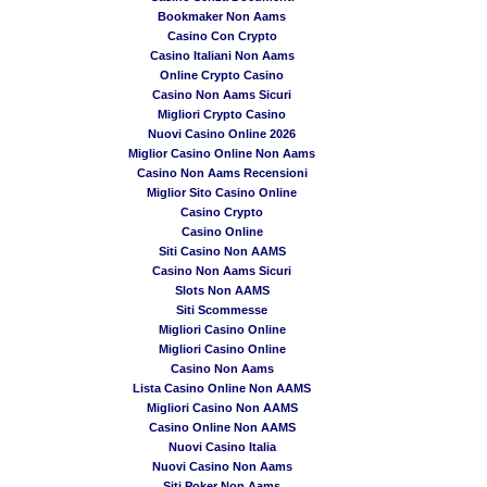
Bookmaker Non Aams
Casino Con Crypto
Casino Italiani Non Aams
Online Crypto Casino
Casino Non Aams Sicuri
Migliori Crypto Casino
Nuovi Casino Online 2026
Miglior Casino Online Non Aams
Casino Non Aams Recensioni
Miglior Sito Casino Online
Casino Crypto
Casino Online
Siti Casino Non AAMS
Casino Non Aams Sicuri
Slots Non AAMS
Siti Scommesse
Migliori Casino Online
Migliori Casino Online
Casino Non Aams
Lista Casino Online Non AAMS
Migliori Casino Non AAMS
Casino Online Non AAMS
Nuovi Casino Italia
Nuovi Casino Non Aams
Siti Poker Non Aams