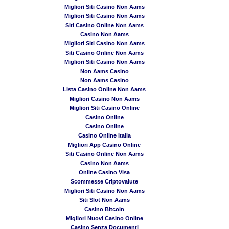
Migliori Siti Casino Non Aams
Migliori Siti Casino Non Aams
Siti Casino Online Non Aams
Casino Non Aams
Migliori Siti Casino Non Aams
Siti Casino Online Non Aams
Migliori Siti Casino Non Aams
Non Aams Casino
Non Aams Casino
Lista Casino Online Non Aams
Migliori Casino Non Aams
Migliori Siti Casino Online
Casino Online
Casino Online
Casino Online Italia
Migliori App Casino Online
Siti Casino Online Non Aams
Casino Non Aams
Online Casino Visa
Scommesse Criptovalute
Migliori Siti Casino Non Aams
Siti Slot Non Aams
Casino Bitcoin
Migliori Nuovi Casino Online
Casino Senza Documenti