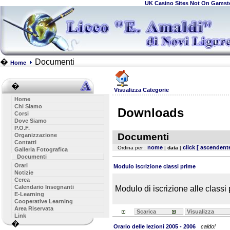
UK Casino Sites Not On Gamst
�
Documenti
Home
�
Visualizza Categorie
Home
Chi Siamo
Downloads
Corsi
Dove Siamo
P.O.F.
Documenti
Organizzazione
Contatti
nome
click
[ ascendente
Ordina per :
|
data
|
Galleria Fotografica
Documenti
Orari
Modulo iscrizione classi prime
Notizie
Cerca
Calendario Insegnanti
Modulo di iscrizione alle classi
E-Learning
Cooperative Learning
Area Riservata
Scarica
Visualizza
Link
�
Orario delle lezioni 2005 - 2006
caldo!