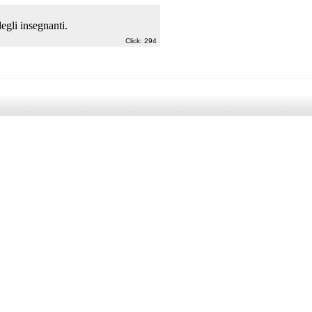
egli insegnanti.
Click: 294