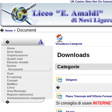
UK Casino Sites Not On Gamst
�
Documenti
Home
�
Visualizza Categorie
Home
Dove Siamo
Downloads
Organizzazione
Quadri orari
Edoardo Amaldi
Categorie
Notizie
Documenti
Orari
E-Learning
Dirigenti
Contatti
MailBox
�
Cerca
Area Riservata
Registro elettronico
Piano Triennale dell'Offerta Format
Amministrazione trasparente
�
Si consiglia di usare
INTERNE
Alunni