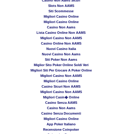
Casino Non Aams Sicuri
Slots Non AAMS
Siti Scommesse
Migliori Casino Online
Migliori Casino Online
Casino Non Aams
Lista Casino Online Non AAMS
Migliori Casino Non AAMS
Casino Online Non AAMS
Nuovi Casino Italia
Nuovi Casino Non Aams
Siti Poker Non Aams
Miglior Sito Poker Online Soldi Veri
Migliori Siti Per Giocare A Poker Online
Migliori Casino Non AAMS
Migliori Casino Online
Casino Sicuri Non AAMS
Migliori Casino Non AAMS
Migliori Casin� Online
Casino Senza AAMS
Casino Non Aams
Casino Senza Documenti
Migliori Casino Online
App Poker Italiano
Recensione Coinpoker