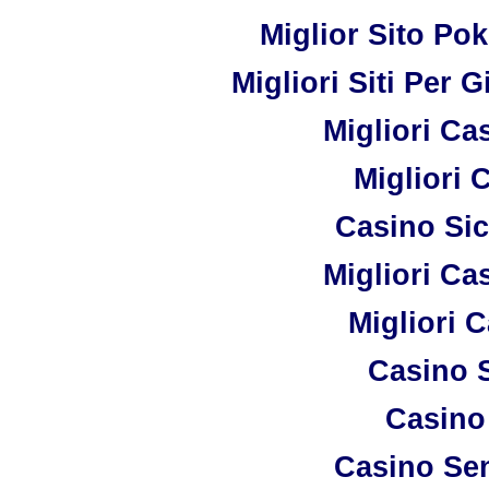
Miglior Sito Pok
Migliori Siti Per 
Migliori C
Migliori 
Casino Si
Migliori C
Migliori 
Casino 
Casino
Casino Se