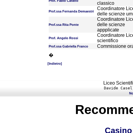
Prof. Fabio Caratto
classico
Coordinatore Lic
Prof.ssa Fernanda Demaestri
delle scienze u
Coordinatore Lic
delle scienze
Prof.ssa Rita Ponte
appplicate
Coordinatore Lic
Prof. Angelo Rossi
scientifico
Commissione ora
Prof.ssa Gabriella Franco
�
[Indietro]
Liceo Scientif
Davide Casel
No
Recomme
Casino