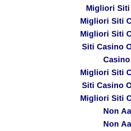
Migliori Si
Migliori Sit
Migliori Sit
Siti Casino
Casino
Migliori Sit
Siti Casino
Migliori Sit
Non Aa
Non Aa