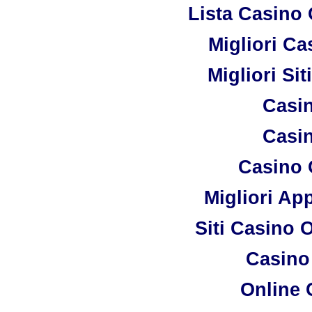
Lista Casino
Migliori C
Migliori Si
Casi
Casi
Casino O
Migliori Ap
Siti Casino
Casino
Online 