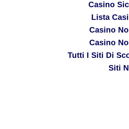
Casino Si
Lista Ca
Casino No
Casino No
Tutti I Siti Di
Siti