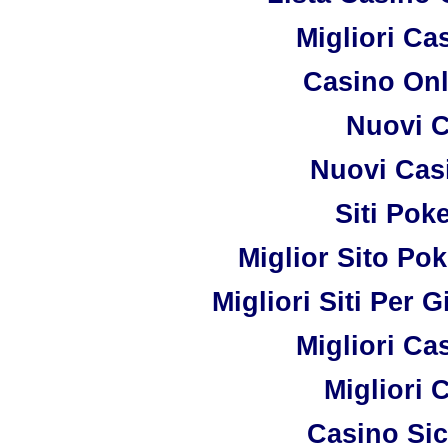
Migliori C
Casino On
Nuovi C
Nuovi Cas
Siti Po
Miglior Sito Pok
Migliori Siti Per 
Migliori C
Migliori 
Casino Si