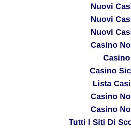
Nuovi Cas
Nuovi Cas
Nuovi Cas
Casino No
Casino
Casino Si
Lista Ca
Casino No
Casino No
Tutti I Siti Di