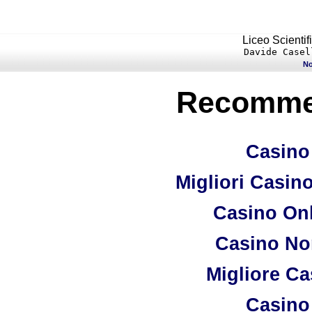
Liceo Scientif
Davide Casel
No
Recomme
Casino
Migliori Casi
Casino On
Casino No
Migliore C
Casino