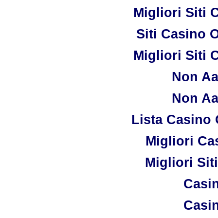
Migliori Sit
Siti Casino
Migliori Sit
Non Aa
Non Aa
Lista Casino
Migliori C
Migliori Si
Casi
Casi