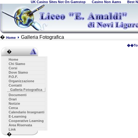
UK Casino Sites Not On Gamstop
Casino Non Aams
Best 
�
Galleria Fotografica
Home
��Torn
�
Home
Chi Siamo
Corsi
Dove Siamo
P.O.F.
Organizzazione
Contatti
Galleria Fotografica
Documenti
Orari
Notizie
Cerca
Calendario Insegnanti
E-Learning
Cooperative Learning
Area Riservata
Link
�