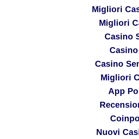
Migliori C
Migliori 
Casino 
Casino
Casino Se
Migliori 
App Pok
Recensio
Coinpo
Nuovi Cas