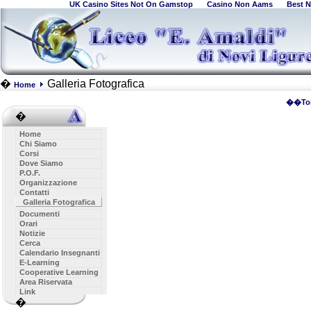
UK Casino Sites Not On Gamstop
Casino Non Aams
Best 
�
Galleria Fotografica
Home
��Torn
�
Home
Chi Siamo
Corsi
Dove Siamo
P.O.F.
Organizzazione
Contatti
Galleria Fotografica
Documenti
Orari
Notizie
Cerca
Calendario Insegnanti
E-Learning
Cooperative Learning
Area Riservata
Link
�