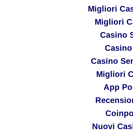
Migliori C
Migliori 
Casino 
Casino
Casino Se
Migliori 
App Pok
Recensio
Coinpo
Nuovi Cas