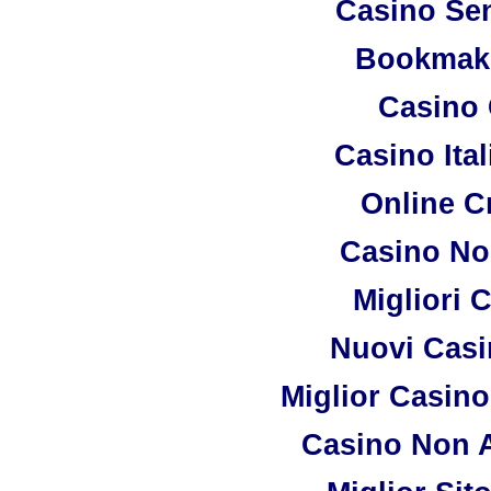
Casino Se
Bookmak
Casino 
Casino Ita
Online C
Casino No
Migliori 
Nuovi Casi
Miglior Casin
Casino Non 