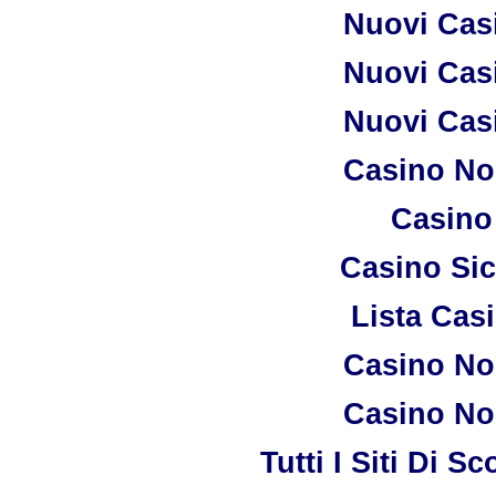
Nuovi Cas
Nuovi Cas
Nuovi Cas
Casino No
Casino
Casino Si
Lista Ca
Casino No
Casino No
Tutti I Siti Di