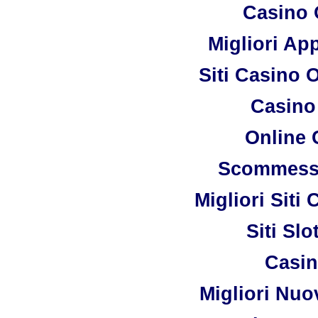
Casino O
Migliori Ap
Siti Casino
Casino
Online 
Scommesse
Migliori Sit
Siti Sl
Casin
Migliori Nuo