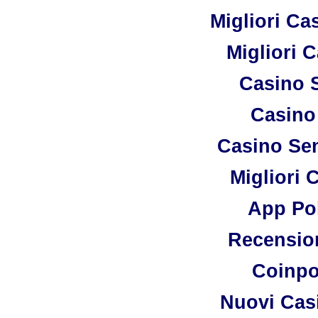
Migliori C
Migliori 
Casino 
Casino
Casino Se
Migliori 
App Pok
Recensio
Coinpo
Nuovi Cas