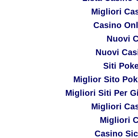
Migliori C
Casino On
Nuovi C
Nuovi Cas
Siti Po
Miglior Sito Pok
Migliori Siti Per 
Migliori C
Migliori 
Casino Si