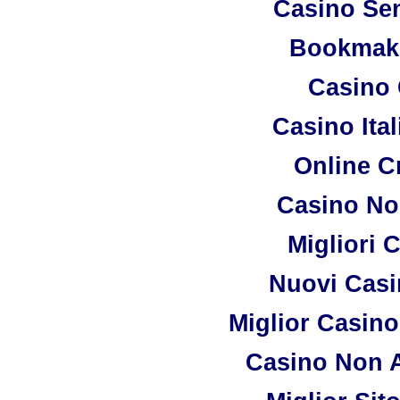
Casino Se
Bookmak
Casino 
Casino Ita
Online C
Casino No
Migliori 
Nuovi Casi
Miglior Casin
Casino Non 