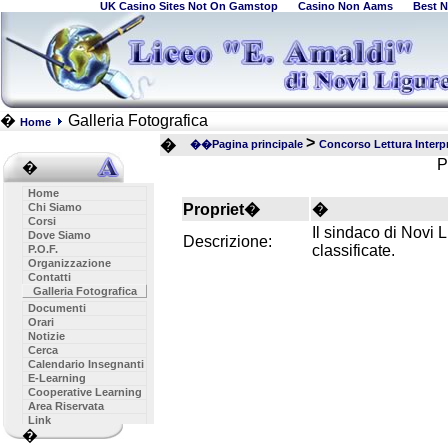
UK Casino Sites Not On Gamstop
Casino Non Aams
Best 
�
Galleria Fotografica
Home
>
�
��Pagina principale
Concorso Lettura Interp
P
�
Home
Chi Siamo
Propriet�
�
Corsi
Il sindaco di Novi
Dove Siamo
Descrizione:
classificate.
P.O.F.
Organizzazione
Contatti
Galleria Fotografica
Documenti
Orari
Notizie
Cerca
Calendario Insegnanti
E-Learning
Cooperative Learning
Area Riservata
Link
�