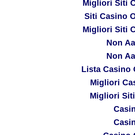
Migliori Sit
Siti Casino
Migliori Sit
Non Aa
Non Aa
Lista Casino
Migliori C
Migliori Si
Casi
Casi