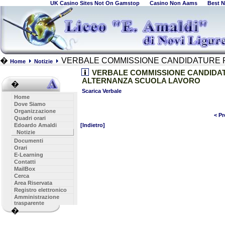
UK Casino Sites Not On Gamstop
Casino Non Aams
Best 
�
VERBALE COMMISSIONE CANDIDATURE 
Home
Notizie
VERBALE COMMISSIONE CANDIDA
ALTERNANZA SCUOLA LAVORO
�
Scarica Verbale
Home
Dove Siamo
Organizzazione
< Pr
Quadri orari
Edoardo Amaldi
[Indietro]
Notizie
Documenti
Orari
E-Learning
Contatti
MailBox
Cerca
Area Riservata
Registro elettronico
Amministrazione
trasparente
�