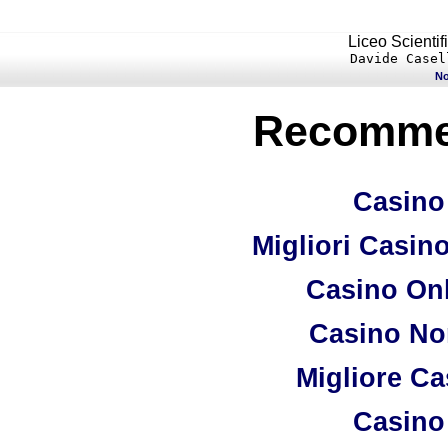
Liceo Scientif
Davide Casel
No
Recomme
Casino
Migliori Casi
Casino On
Casino No
Migliore C
Casino