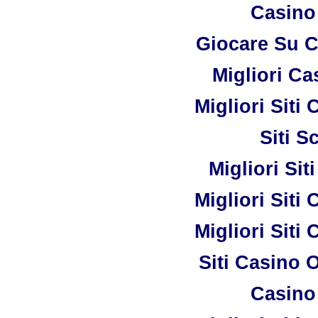
Casino
Giocare Su 
Migliori C
Migliori Sit
Siti 
Migliori Si
Migliori Sit
Migliori Sit
Siti Casino
Casino