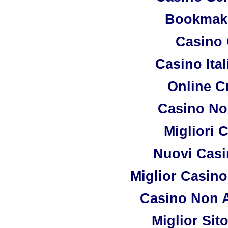
Bookmak
Casino 
Casino Ita
Online C
Casino No
Migliori 
Nuovi Casi
Miglior Casin
Casino Non 
Miglior Sit