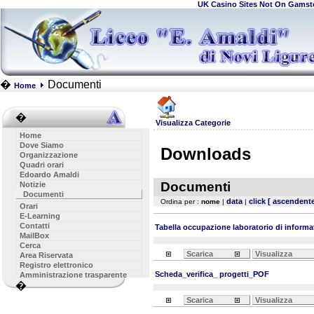
UK Casino Sites Not On Gamst
�
Documenti
Home
�
Visualizza Categorie
Home
Dove Siamo
Downloads
Organizzazione
Quadri orari
Edoardo Amaldi
Documenti
Notizie
Documenti
data
click
[ ascendente
Ordina per :
nome
|
|
Orari
E-Learning
Contatti
Tabella occupazione laboratorio di informa
MailBox
Cerca
Scarica
Visualizza
Area Riservata
Registro elettronico
Scheda_verifica_ progetti_POF
Amministrazione trasparente
�
Scarica
Visualizza