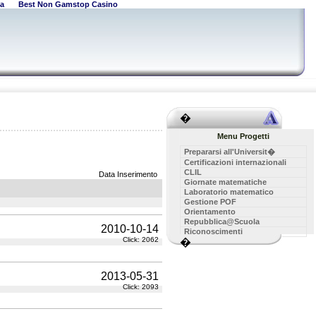
a
Best Non Gamstop Casino
�
Menu Progetti
Prepararsi all'Universit�
Certificazioni internazionali
CLIL
Data Inserimento
Giornate matematiche
Laboratorio matematico
Gestione POF
Orientamento
Repubblica@Scuola
2010-10-14
Riconoscimenti
Click: 2062
�
2013-05-31
Click: 2093