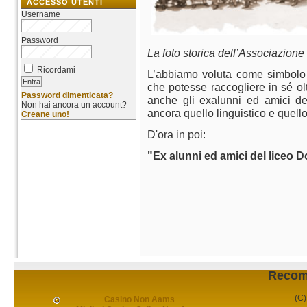
ACCESSO UTENTI
Username
Password
La foto storica dell’Associazione “
Ricordami
L’abbiamo voluta come simbolo 
che potesse raccogliere in sé oltr
Password dimenticata?
anche gli exalunni ed amici de
Non hai ancora un account?
ancora quello linguistico e quello
Creane uno!
D'ora in poi:
"Ex alunni ed amici del liceo D
Recom
(C)
Casino Non Aams