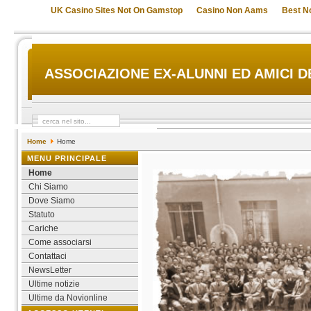
UK Casino Sites Not On Gamstop
Casino Non Aams
Best N
ASSOCIAZIONE EX-ALUNNI ED AMICI D
Home
Home
MENU PRINCIPALE
Home
Chi Siamo
Dove Siamo
Statuto
Cariche
Come associarsi
Contattaci
NewsLetter
Ultime notizie
Ultime da Novionline