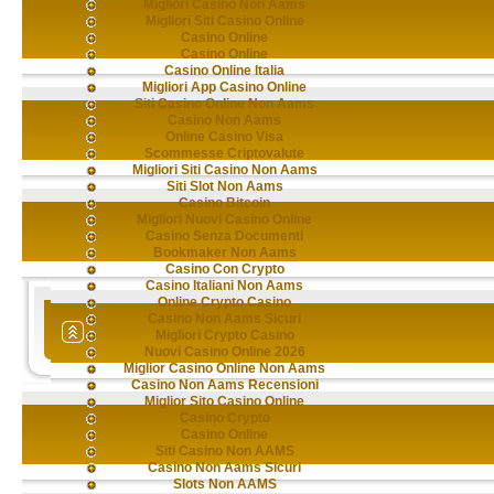
Migliori Casino Non Aams
Migliori Siti Casino Online
Casino Online
Casino Online
Casino Online Italia
Migliori App Casino Online
Siti Casino Online Non Aams
Casino Non Aams
Online Casino Visa
Scommesse Criptovalute
Migliori Siti Casino Non Aams
Siti Slot Non Aams
Casino Bitcoin
Migliori Nuovi Casino Online
Casino Senza Documenti
Bookmaker Non Aams
Casino Con Crypto
Casino Italiani Non Aams
Online Crypto Casino
Casino Non Aams Sicuri
Migliori Crypto Casino
Nuovi Casino Online 2026
Miglior Casino Online Non Aams
Casino Non Aams Recensioni
Miglior Sito Casino Online
Casino Crypto
Casino Online
Siti Casino Non AAMS
Casino Non Aams Sicuri
Slots Non AAMS