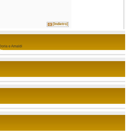
componenti del Comitato
dei Probi viri:( in numero di
cinque)Simone Barbieri
(Presidente), Giuseppe
Cavo Dragone, Emanuela
[Indietro]
Cavazza, Claudio Parodi e
Alfonso Macciò.
Modalità d'Iscrizione
Finalmente possiamo
indicare a tutti coloro che
Doria e Amaldi
lo desiderano, le modalità
de
d'iscrizione, ecco come
fare.