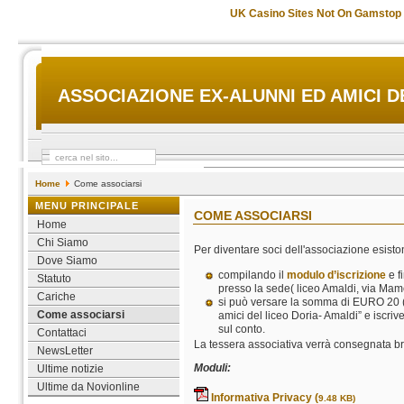
UK Casino Sites Not On Gamstop
ASSOCIAZIONE EX-ALUNNI ED AMICI D
Home
Come associarsi
MENU PRINCIPALE
COME ASSOCIARSI
Home
Chi Siamo
Per diventare soci dell'associazione esisto
Dove Siamo
compilando il
modulo d’iscrizione
e f
Statuto
presso la sede( liceo Amaldi, via Mame
Cariche
si può versare la somma di EURO 20 (
Come associarsi
amici del liceo Doria- Amaldi” e iscriv
sul conto.
Contattaci
La tessera associativa verrà consegnata b
NewsLetter
Moduli:
Ultime notizie
Ultime da Novionline
Informativa Privacy (
9.48 KB)