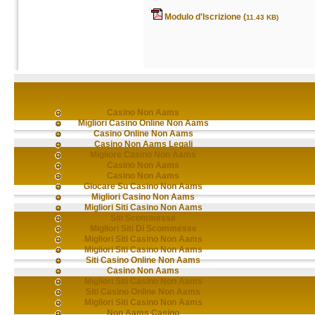
Modulo d'Iscrizione (
11.43 KB)
Casino Non Aams
Migliori Casino Online Non Aams
Casino Online Non Aams
Casino Non Aams Legali
Migliore Casino Non Aams
Casino Non Aams
Casino Non Aams
Giocare Su Casino Non Aams
Migliori Casino Non Aams
Migliori Siti Casino Non Aams
Siti Scommesse
Migliori Siti Di Scommesse
Migliori Siti Casino Non Aams
Migliori Siti Casino Non Aams
Siti Casino Online Non Aams
Casino Non Aams
Migliori Siti Casino Non Aams
Siti Casino Online Non Aams
Migliori Siti Casino Non Aams
Non Aams Casino