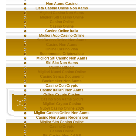
Non Aams Casino
Lista Casino Online Non Aams
Migliori Casino Non Aams
Migliori Siti Casino Online
Casino Online
Casino Online
Casino Online Italia
Migliori App Casino Online
Siti Casino Online Non Aams
Casino Non Aams
Online Casino Visa
Scommesse Criptovalute
Migliori Siti Casino Non Aams
Siti Slot Non Aams
Casino Bitcoin
Migliori Nuovi Casino Online
Casino Senza Documenti
Bookmaker Non Aams
Casino Con Crypto
Casino Italiani Non Aams
Online Crypto Casino
Casino Non Aams Sicuri
Migliori Crypto Casino
Nuovi Casino Online 2026
Miglior Casino Online Non Aams
Casino Non Aams Recensioni
Miglior Sito Casino Online
Casino Crypto
Casino Online
Siti Casino Non AAMS