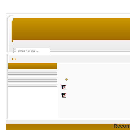
Recom