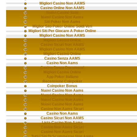
Migliori Casino Non AAMS
Casino Online Non AAMS
Nuovi Casino Italia
Nuovi Casino Non Aams
Siti Poker Non Aams
Miglior Sito Poker Online Soldi Veri
Migliori Siti Per Giocare A Poker Online
Migliori Casino Non AAMS
Migliori Casino Online
Casino Sicuri Non AAMS
Migliori Casino Non AAMS
Migliori Casinò Online
Casino Senza AAMS
Casino Non Aams
Casino Senza Documenti
Migliori Casino Online
App Poker Italiano
Recensione Coinpoker
Coinpoker Bonus
Nuovi Casino Non Aams
Nuovi Casino Non Aams
Nuovi Casino Non Aams
Nuovi Casino Non Aams
Casino Non Aams Sicuri
Casino Non Aams
Casino Sicuri Non AAMS
Lista Casino Non Aams
Casino Non Aams Sicuri
Casino Non Aams Sicuri
Tutti I Siti Di Scommesse Non Aams