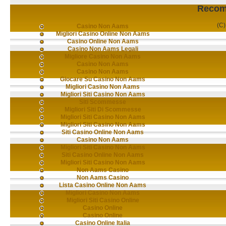
Recom
(C)
Casino Non Aams
Migliori Casino Online Non Aams
Casino Online Non Aams
Casino Non Aams Legali
Migliore Casino Non Aams
Casino Non Aams
Casino Non Aams
Giocare Su Casino Non Aams
Migliori Casino Non Aams
Migliori Siti Casino Non Aams
Siti Scommesse
Migliori Siti Di Scommesse
Migliori Siti Casino Non Aams
Migliori Siti Casino Non Aams
Siti Casino Online Non Aams
Casino Non Aams
Migliori Siti Casino Non Aams
Siti Casino Online Non Aams
Migliori Siti Casino Non Aams
Non Aams Casino
Non Aams Casino
Lista Casino Online Non Aams
Migliori Casino Non Aams
Migliori Siti Casino Online
Casino Online
Casino Online
Casino Online Italia