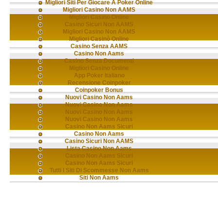
Migliori Siti Per Giocare A Poker Online
Migliori Casino Non AAMS
Migliori Casino Online
Casino Sicuri Non AAMS
Migliori Casino Non AAMS
Migliori Casinò Online
Casino Senza AAMS
Casino Non Aams
Casino Senza Documenti
Migliori Casino Online
App Poker Italiano
Recensione Coinpoker
Coinpoker Bonus
Nuovi Casino Non Aams
Nuovi Casino Non Aams
Nuovi Casino Non Aams
Nuovi Casino Non Aams
Casino Non Aams Sicuri
Casino Non Aams
Casino Sicuri Non AAMS
Lista Casino Non Aams
Casino Non Aams Sicuri
Casino Non Aams Sicuri
Tutti I Siti Di Scommesse Non Aams
Siti Non Aams