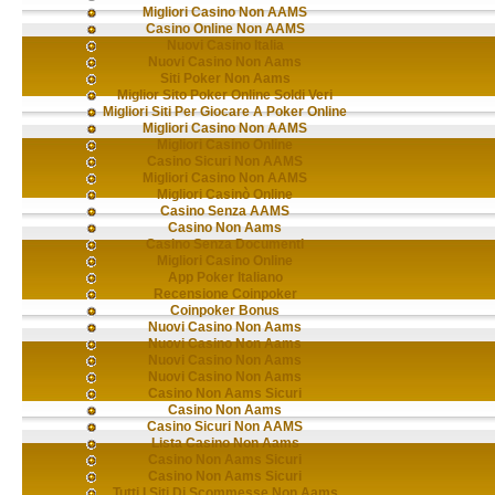
Migliori Casino Non AAMS
Casino Online Non AAMS
Nuovi Casino Italia
Nuovi Casino Non Aams
Siti Poker Non Aams
Miglior Sito Poker Online Soldi Veri
Migliori Siti Per Giocare A Poker Online
Migliori Casino Non AAMS
Migliori Casino Online
Casino Sicuri Non AAMS
Migliori Casino Non AAMS
Migliori Casinò Online
Casino Senza AAMS
Casino Non Aams
Casino Senza Documenti
Migliori Casino Online
App Poker Italiano
Recensione Coinpoker
Coinpoker Bonus
Nuovi Casino Non Aams
Nuovi Casino Non Aams
Nuovi Casino Non Aams
Nuovi Casino Non Aams
Casino Non Aams Sicuri
Casino Non Aams
Casino Sicuri Non AAMS
Lista Casino Non Aams
Casino Non Aams Sicuri
Casino Non Aams Sicuri
Tutti I Siti Di Scommesse Non Aams