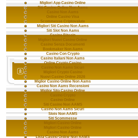
Migliori App Casino Online
Siti Casino Online Non Aams
Casino Non Aams
Online Casino Visa
Scommesse Criptovalute
Migliori Siti Casino Non Aams
Siti Slot Non Aams
Casino Bitcoin
Migliori Nuovi Casino Online
Casino Senza Documenti
Bookmaker Non Aams
Casino Con Crypto
Casino Italiani Non Aams
Online Crypto Casino
Casino Non Aams Sicuri
Migliori Crypto Casino
Nuovi Casino Online 2026
Miglior Casino Online Non Aams
Casino Non Aams Recensioni
Miglior Sito Casino Online
Casino Crypto
Casino Online
Siti Casino Non AAMS
Casino Non Aams Sicuri
Slots Non AAMS
Siti Scommesse
Migliori Casino Online
Migliori Casino Online
Casino Non Aams
Lista Casino Online Non AAMS