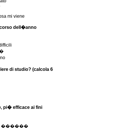
cato
o
osa mi viene
l corso dell�anno
ficili
i�
eno
iere di studio? (calcola 6
 pi� efficace ai fini
��� ������