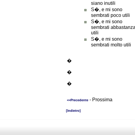
siano inutili
S�, e mi sono
sembrati poco utili
S�, e mi sono
sembrati abbastanz
utili
S�, e mi sono
sembrati molto utili
�
�
�
- Prossima
<<Precedente
[Indietro]