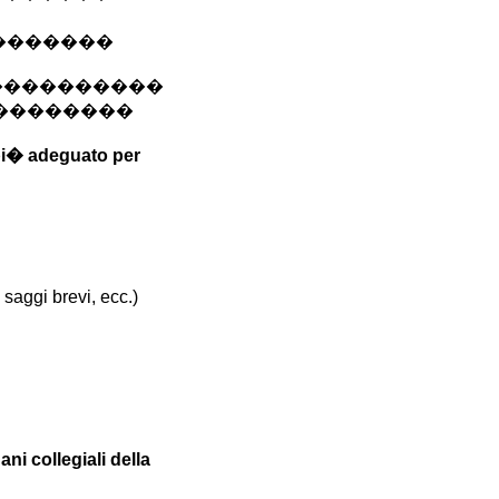
�� �������
����������
� ���������
 pi� adeguato per
, saggi brevi, ecc.)
ani collegiali della