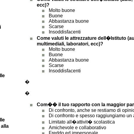
ecc)?
Molto buone
Buone
Abbastanza buone
Scarse
i
Insoddisfacenti
Come valuti le attrezzature dell�Istituto (au
multimediali, laboratori, ecc)?
Molto buone
Buone
Abbastanza buone
Scarse
Insoddisfacenti
lle
�
�
Com�� il tuo rapporto con la maggior par
Di confronto, anche se restiamo di opini
Di confronto e spesso raggiungiamo un
lle
Limitato all�attivit� scolastica
alla
Amichevole e collaborativo
Freddo ed impersonale