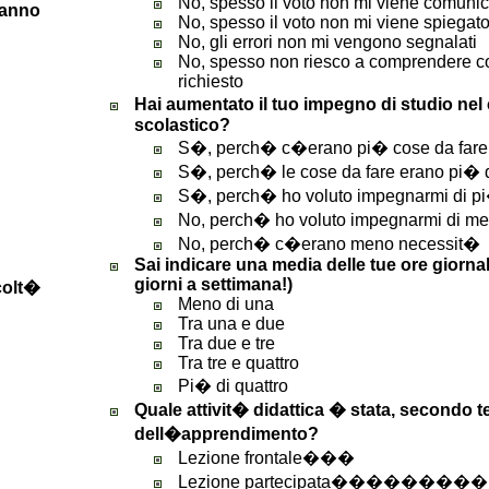
No, spesso il voto non mi viene comuni
�anno
No, spesso il voto non mi viene spiegat
No, gli errori non mi vengono segnalati
No, spesso non riesco a comprendere c
richiesto
Hai aumentato il tuo impegno di studio ne
scolastico?
S�, perch� c�erano pi� cose da fare
S�, perch� le cose da fare erano pi� dif
S�, perch� ho voluto impegnarmi di p
No, perch� ho voluto impegnarmi di m
No, perch� c�erano meno necessit�
Sai indicare una media delle tue ore giornal
giorni a settimana!)
icolt�
Meno di una
Tra una e due
Tra due e tre
Tra tre e quattro
Pi� di quattro
Quale attivit� didattica � stata, secondo te,
dell�apprendimento?
Lezione frontale���
Lezione partecipata������