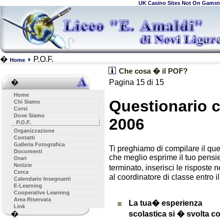
UK Casino Sites Not On Gamst
�
P.O.F.
Home
Che cosa � il POF?
�
Pagina 15 di 15
Home
Questionario c
Chi Siamo
Corsi
Dove Siamo
2006
P.O.F.
Organizzazione
Contatti
Galleria Fotografica
Ti preghiamo di compilare il qu
Documenti
che meglio esprime il tuo pen
Orari
Notizie
terminato, inserisci le risposte
Cerca
al coordinatore di classe entro i
Calendario Insegnanti
E-Learning
Cooperative Learning
Area Riservata
La tua� esperienza
Link
scolastica si � svolta 
�