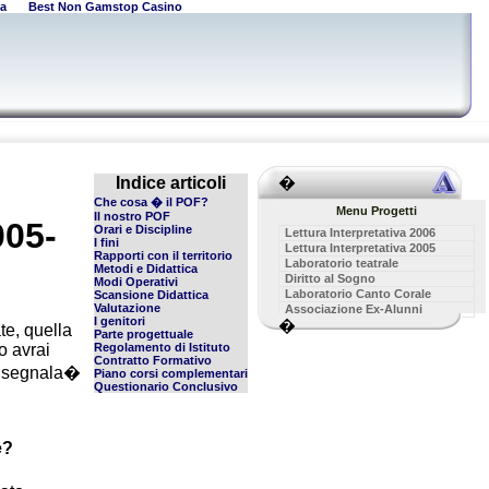
a
Best Non Gamstop Casino
Indice articoli
�
Che cosa � il POF?
Menu Progetti
Il nostro POF
005-
Orari e Discipline
Lettura Interpretativa 2006
I fini
Lettura Interpretativa 2005
Rapporti con il territorio
Laboratorio teatrale
Metodi e Didattica
Diritto al Sogno
Modi Operativi
Laboratorio Canto Corale
Scansione Didattica
Valutazione
Associazione Ex-Alunni
I genitori
�
te, quella
Parte progettuale
 avrai
Regolamento di Istituto
Contratto Formativo
consegnala�
Piano corsi complementari
Questionario Conclusivo
e?