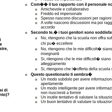
Com�� il tuo rapporto con il personale n
Amichevole e collaborativo
Freddo ed impersonale
Spesso nascono discussioni per ragioni
A volte nascono discussioni ma poi rag
accordo
Secondo te,� i tuoi genitori sono soddisfat
No, ritengono che la scuola non offra suff
i
chi pu� eccellere
se
stre,
No, ritengono che le mie difficolt� sian
insegnanti
Si, ritengono che le mie difficolt� siano
atteggiamento
Si, ritengono che l�offerta della scuola
Questo questionario ti sembra
�
Un modo subdolo per avere informazioni
apertamente
Un modo intelligente per avere informazi
si di
non riusciresti a fornire
nto)?
Un inutile tentativo di valutare la situazi
Un buon tentativo di valutare la situazio