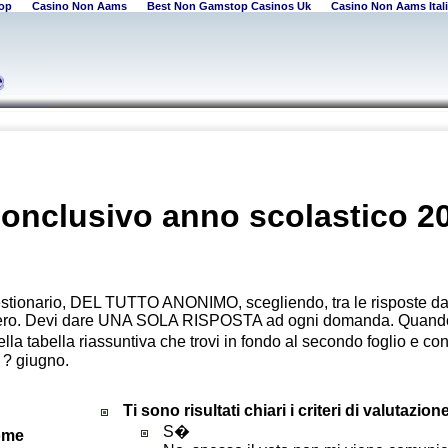
op
Casino Non Aams
Best Non Gamstop Casinos Uk
Casino Non Aams Itali
onclusivo anno scolastico 2
estionario, DEL TUTTO ANONIMO, scegliendo, tra le risposte da
siero. Devi dare UNA SOLA RISPOSTA ad ogni domanda. Quando
 nella tabella riassuntiva che trovi in fondo al secondo foglio e 
l ? giugno.
Ti sono risultati chiari i criteri di valutazion
S�
come