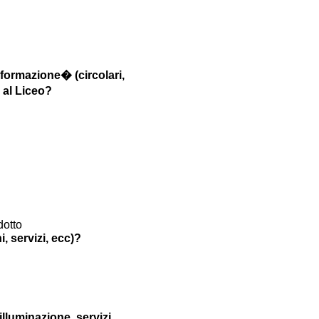
nformazione� (circolari,
o al Liceo?
dotto
i, servizi, ecc)?
illuminazione, servizi,