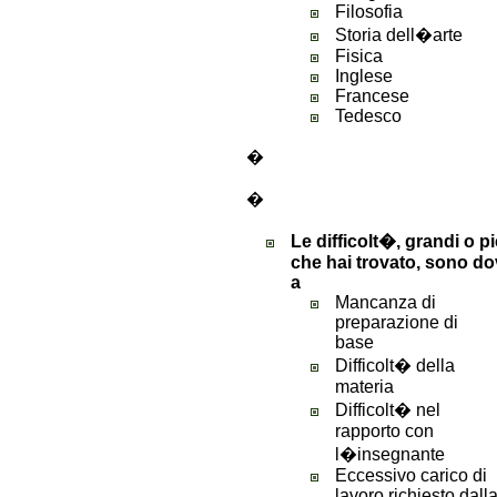
Filosofia
Storia dell�arte
Fisica
Inglese
Francese
Tedesco
�
�
Le difficolt�, grandi o p
che hai trovato, sono do
a
Mancanza di
preparazione di
base
Difficolt� della
materia
Difficolt� nel
rapporto con
l�insegnante
Eccessivo carico di
lavoro richiesto dall