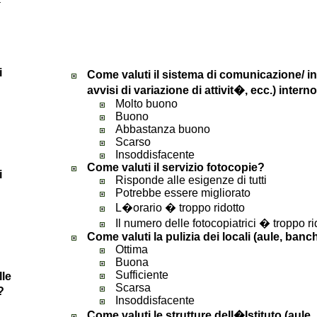
i
Come valuti il sistema di comunicazione/ i
avvisi di variazione di attivit�, ecc.) intern
Molto buono
Buono
Abbastanza buono
Scarso
Insoddisfacente
Come valuti il servizio fotocopie?
i
Risponde alle esigenze di tutti
Potrebbe essere migliorato
L�orario � troppo ridotto
Il numero delle fotocopiatrici � troppo ri
Come valuti la pulizia dei locali (aule, banch
Ottima
Buona
Sufficiente
lle
Scarsa
?
Insoddisfacente
Come valuti le strutture dell�Istituto (aule, 