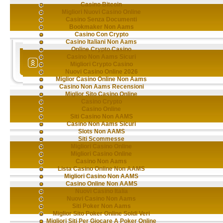
Casino Bitcoin
Migliori Nuovi Casino Online
Casino Senza Documenti
Bookmaker Non Aams
Casino Con Crypto
Casino Italiani Non Aams
Online Crypto Casino
Casino Non Aams Sicuri
Migliori Crypto Casino
Nuovi Casino Online 2026
Miglior Casino Online Non Aams
Casino Non Aams Recensioni
Miglior Sito Casino Online
Casino Crypto
Casino Online
Siti Casino Non AAMS
Casino Non Aams Sicuri
Slots Non AAMS
Siti Scommesse
Migliori Casino Online
Migliori Casino Online
Casino Non Aams
Lista Casino Online Non AAMS
Migliori Casino Non AAMS
Casino Online Non AAMS
Nuovi Casino Italia
Nuovi Casino Non Aams
Siti Poker Non Aams
Miglior Sito Poker Online Soldi Veri
Migliori Siti Per Giocare A Poker Online