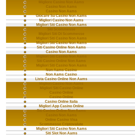
Migliore Casino Non Aams
Casino Non Aams
Casino Non Aams
Giocare Su Casino Non Aams
Migliori Casino Non Aams
Migliori Siti Casino Non Aams
Siti Scommesse
Migliori Siti Di Scommesse
Migliori Siti Casino Non Aams
Migliori Siti Casino Non Aams
Siti Casino Online Non Aams
Casino Non Aams
Migliori Siti Casino Non Aams
Siti Casino Online Non Aams
Migliori Siti Casino Non Aams
Non Aams Casino
Non Aams Casino
Lista Casino Online Non Aams
Migliori Casino Non Aams
Migliori Siti Casino Online
Casino Online
Casino Online
Casino Online Italia
Migliori App Casino Online
Siti Casino Online Non Aams
Casino Non Aams
Online Casino Visa
Scommesse Criptovalute
Migliori Siti Casino Non Aams
Siti Slot Non Aams