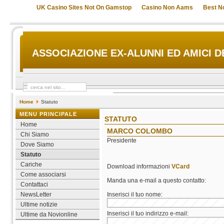
UK Casino Sites Not On Gamstop
Casino Non Aams
Best N
ASSOCIAZIONE EX-ALUNNI ED AMICI D
Home
Statuto
MENU PRINCIPALE
STATUTO
Home
MARCO COLOMBO
Chi Siamo
Presidente
Dove Siamo
Statuto
Cariche
Download informazioni
VCard
Come associarsi
Manda una e-mail a questo contatto:
Contattaci
NewsLetter
Inserisci il tuo nome:
Ultime notizie
Inserisci il tuo indirizzo e-mail:
Ultime da Novionline